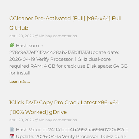
CCleaner Pre-Activated [Full] [x86-x64] Full
GitHub
abril 20, 2026
No hay comentarios
Hash sum →
278c9e37ef21f2a4428ab2f35b1f1313Update date:
2026-04-19 Verify Processor: 1 GHz dual-core
required RAM: 4 GB for crack use Disk space: 64 GB
for install
Leer más ...
1Click DVD Copy Pro Crack Latest x86-x64
[100% Worked] gDrive
abril 20, 2026
No hay comentarios
Hash Value:de741141aec4b4992aa69160720d57cb
Update: 2026-04-13 Verify Processor: 1 GHz dual-