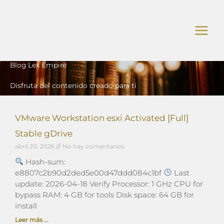
Ir
al
contenido
Blog Lex Empire
Disfruta del contenido creado para ti
VMware Workstation esxi Activated [Full]
Stable gDrive
abril 20, 2026
No hay comentarios
Hash-sum:
e8807c2b90d2ded5e00d47ddd084c1bf
Last
update: 2026-04-18 Verify Processor: 1 GHz CPU for
bypass RAM: 4 GB for tools Disk space: 64 GB for
install
Leer más ...