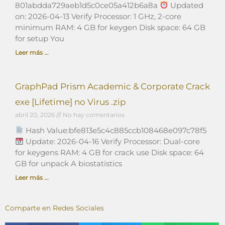
801abdda729aeb1d5c0ce05a412b6a8a
Updated
on: 2026-04-13 Verify Processor: 1 GHz, 2-core
minimum RAM: 4 GB for keygen Disk space: 64 GB
for setup You
Leer más ...
GraphPad Prism Academic & Corporate Crack
exe [Lifetime] no Virus .zip
abril 20, 2026
No hay comentarios
Hash Value:bfe813e5c4c885ccb108468e097c78f5
Update: 2026-04-16 Verify Processor: Dual-core
for keygens RAM: 4 GB for crack use Disk space: 64
GB for unpack A biostatistics
Leer más ...
Comparte en Redes Sociales