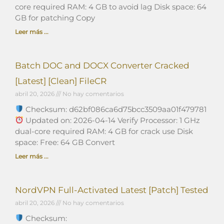
core required RAM: 4 GB to avoid lag Disk space: 64
GB for patching Copy
Leer más ...
Batch DOC and DOCX Converter Cracked
[Latest] [Clean] FileCR
abril 20, 2026
No hay comentarios
Checksum: d62bf086ca6d75bcc3509aa01f479781
Updated on: 2026-04-14 Verify Processor: 1 GHz
dual-core required RAM: 4 GB for crack use Disk
space: Free: 64 GB Convert
Leer más ...
NordVPN Full-Activated Latest [Patch] Tested
abril 20, 2026
No hay comentarios
Checksum: